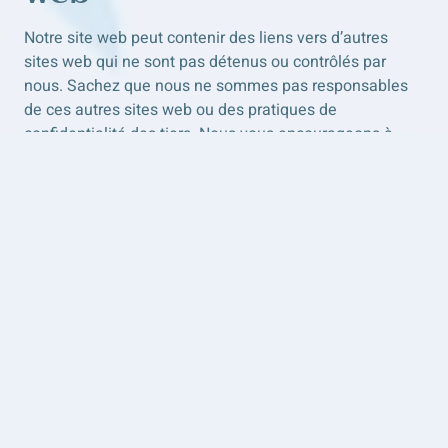
Notre site web peut contenir des liens vers d’autres
sites web qui ne sont pas détenus ou contrôlés par
nous. Sachez que nous ne sommes pas responsables
de ces autres sites web ou des pratiques de
confidentialité des tiers. Nous vous encourageons à
être attentif lorsque vous quittez notre site web et à lire
les déclarations de confidentialité de chaque site web
susceptible de collecter des informations personnelles.
Sécurité de
l’information
Nous sécurisons les informations que vous fournissez
sur des serveurs informatiques dans un environnement
contrôlé et sécurisé, protégé contre tout accès,
utilisation ou divulgation non autorisés. Nous
conservons des garanties administratives, techniques