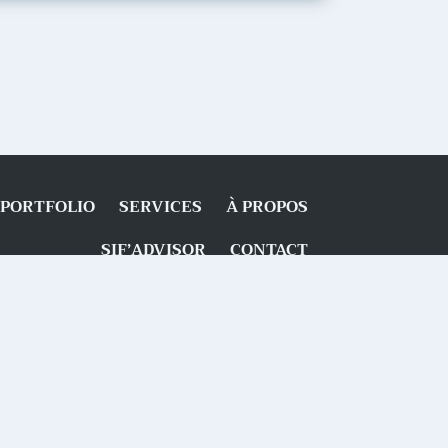
PORTFOLIO
SERVICES
À PROPOS
SIF’ADVISOR
CONTACT
|
|
|
|
Mentions légales
Politique de confidentialité
CGU