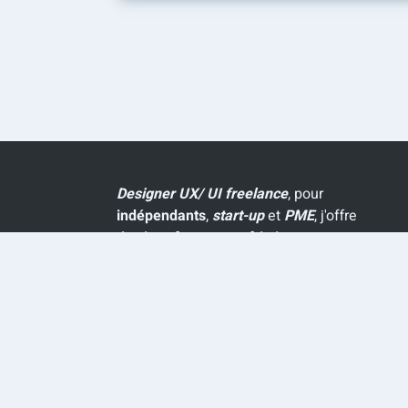
ÉVOLUTIVE
:
GARDER
UNE
MARQUE
ACTUELLE
SANS
PERDRE
SON
ADN
Designer UX/ UI
freelance
, pour
indépendants
,
start-up
et
PME
, j'offre
des
interfaces sans friction
pour
augmenter votre
taux de conversion
.
CONTACTEZ-MOI
& discutons de
votre
projet
.
© 2026
SIF DESIGN
- Tous droits réservés.