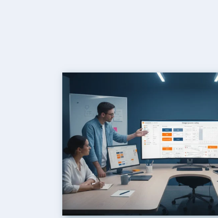
IDENTITÉ VISUELLE
IDENTITÉ VISUELLE ÉVO
INTERFACE
UNE MARQUE ACTUELLE
ADN
17/07/2025
pour garantir
Une identité visuelle évolutive pr
lisateur
en suivant les tendances, garantis
pertinence stratégique…
IDENTITÉ
EXPLORE PLUS...
VISUELLE