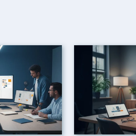
LUTIVE : GARDER
 SANS PERDRE SON
éserve l’ADN d’une marque tout
sant cohérence, modernité et